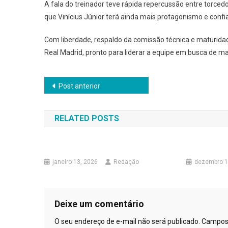
A fala do treinador teve rápida repercussão entre torced
que Vinícius Júnior terá ainda mais protagonismo e confia
Com liberdade, respaldo da comissão técnica e maturidad
Real Madrid, pronto para liderar a equipe em busca de ma
Navegação
Post anterior
de
RELATED POSTS
Post
janeiro 13, 2026
Redação
dezembro 1
Deixe um comentário
O seu endereço de e-mail não será publicado.
Campos 