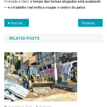
O recado é claro:
o tempo das bolsas alugadas está acabando
— e o trabalho real volta a ocupar o centro do palco
.
Navegação
Post anterior
Próximo post
de
RELATED POSTS
Post