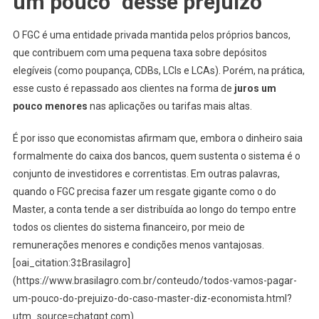
um pouco” desse prejuízo
O FGC é uma entidade privada mantida pelos próprios bancos,
que contribuem com uma pequena taxa sobre depósitos
elegíveis (como poupança, CDBs, LCIs e LCAs). Porém, na prática,
esse custo é repassado aos clientes na forma de
juros um
pouco menores
nas aplicações ou tarifas mais altas.
É por isso que economistas afirmam que, embora o dinheiro saia
formalmente do caixa dos bancos, quem sustenta o sistema é o
conjunto de investidores e correntistas. Em outras palavras,
quando o FGC precisa fazer um resgate gigante como o do
Master, a conta tende a ser distribuída ao longo do tempo entre
todos os clientes do sistema financeiro, por meio de
remunerações menores e condições menos vantajosas.
[oai_citation:3‡Brasilagro]
(https://www.brasilagro.com.br/conteudo/todos-vamos-pagar-
um-pouco-do-prejuizo-do-caso-master-diz-economista.html?
utm_source=chatgpt.com)