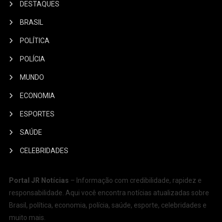
DESTAQUES
BRASIL
POLÍTICA
POLÍCIA
MUNDO
ECONOMIA
ESPORTES
SAÚDE
CELEBRIDADES
Portal JR Notícias
– Informação com credibilidade, rapidez e
responsabilidade. Aqui você encontra notícias atualizadas sobre
Brasil, política, economia, polícia, saúde, esporte, celebridades e
muito mais.