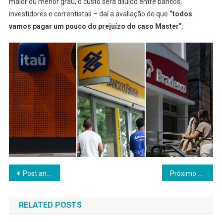
maior ou menor grau, o custo será diluído entre bancos,
investidores e correntistas – daí a avaliação de que
“todos
vamos pagar um pouco do prejuízo do caso Master”
.
Navegação
Post anterior
Próximo post
de
RELATED POSTS
Post